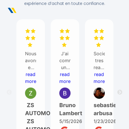
expérience d’achat en toute confiance.
Nous
J'ai
Societe
avons
commandé
tres
eu
une
reactive
besoin
read
read
bd
read
et
more
de
more
pour
super
more
ITEM
un
avec
AUTO
T5
ses
pour
phase
clients
ZS
Bruno
sebastien
un
1. Je
(envoi
AUTOMOBILES
Lambert
arbusa
changement
suis
d'une
ZS
5/15/2026
1/23/2026
moteur
très
piece