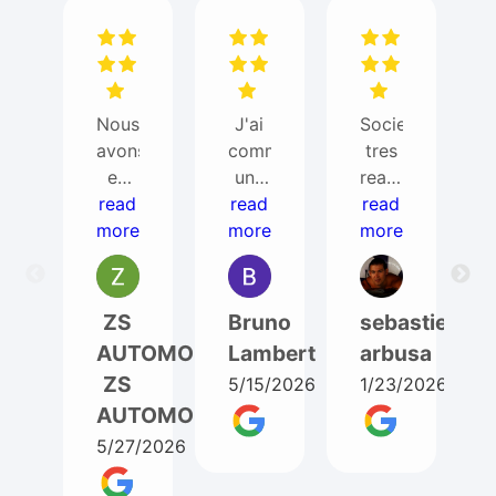
Nous
J'ai
Societe
avons
commandé
tres
eu
une
reactive
besoin
read
read
bd
read
et
more
de
more
pour
super
more
ITEM
un
avec
AUTO
T5
ses
pour
phase
clients
ZS
Bruno
sebastien
un
1. Je
(envoi
AUTOMOBILES
Lambert
arbusa
changement
suis
d'une
ZS
5/15/2026
1/23/2026
moteur
très
piece
AUTOMOBILES
de
satisfait
pour
Ford
de
marche
5/27/2026
Ranger
ma
arriere