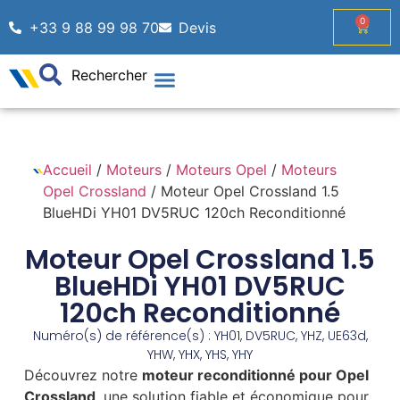
0
+33 9 88 99 98 70
Devis
Rechercher
Accueil
/
Moteurs
/
Moteurs Opel
/
Moteurs
Opel Crossland
/ Moteur Opel Crossland 1.5
BlueHDi YH01 DV5RUC 120ch Reconditionné
Moteur Opel Crossland 1.5
BlueHDi YH01 DV5RUC
120ch Reconditionné
Numéro(s) de référence(s) : YH01, DV5RUC, YHZ, UE63d,
YHW, YHX, YHS, YHY
Découvrez notre
moteur reconditionné pour Opel
Crossland
, une solution fiable et économique pour