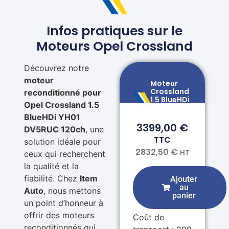
Infos pratiques sur le
Moteurs Opel Crossland
Découvrez notre
moteur
Moteur
Crossland
reconditionné pour
1.5 BlueHDi
Opel Crossland 1.5
120
BlueHDi YH01
3399,00
€
DV5RUC 120ch
, une
TTC
solution idéale pour
2832,50
€
HT
ceux qui recherchent
la qualité et la
fiabilité. Chez
Item
Ajouter
au
Auto
, nous mettons
panier
un point d’honneur à
offrir des moteurs
Coût de
reconditionnés qui