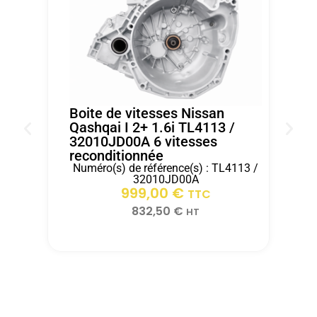
100%Nous
retour
merci
avons
de
a
pu
votre
toute
réparer
ancienne
l'
le
boîte
equipe
véhicule
dans
d'ITEM
de
les
AUTO
Boite de vitesses Nissan
notre
15
.
Qashqai I 2+ 1.6i TL4113 /
32010JD00A 6 vitesses
client
jours
reconditionnée
rapidement
après
Numéro(s) de référence(s) : TL4113 /
grace
réception.
B
32010JD00A
2
999,00
€
a
TTC
r
ITEM
832,50
€
HT
AUTO.Merci
pour
votre
professionnalismeZs
automobiles
velaux