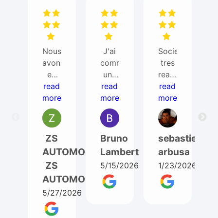
Nous
J'ai
Societe
avons
commandé
tres
eu
une
reactive
besoin
read
read
bd
read
et
more
de
more
pour
super
more
ITEM
un
avec
AUTO
T5
ses
pour
phase
clients
ZS
Bruno
sebastien
un
1. Je
(envoi
AUTOMOBILES
Lambert
arbusa
changement
suis
d'une
ZS
5/15/2026
1/23/2026
moteur
très
piece
AUTOMOBILES
de
satisfait
pour
Ford
de
marche
5/27/2026
Ranger
ma
arriere
3.2
commande.
plus