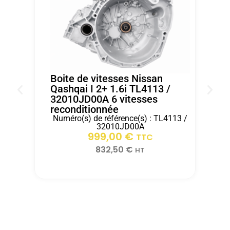
100%Nous
retour
merci
avons
de
a
pu
votre
toute
réparer
ancienne
l'
le
boîte
equipe
véhicule
dans
d'ITEM
de
les
AUTO
Boite de vitesses Nissan
notre
15
.
Qashqai I 2+ 1.6i TL4113 /
32010JD00A 6 vitesses
client
jours
reconditionnée
rapidement
après
Numéro(s) de référence(s) : TL4113 /
grace
réception.
B
32010JD00A
2
999,00
€
a
TTC
r
ITEM
832,50
€
HT
AUTO.Merci
pour
votre
professionnalismeZs
automobiles
velaux