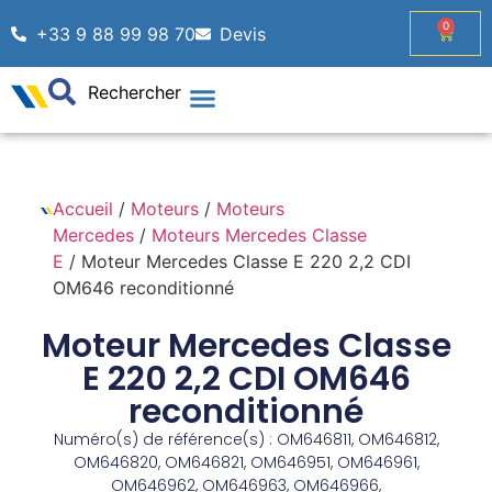
0
+33 9 88 99 98 70
Devis
Rechercher
Accueil
/
Moteurs
/
Moteurs
Mercedes
/
Moteurs Mercedes Classe
E
/ Moteur Mercedes Classe E 220 2,2 CDI
OM646 reconditionné
Moteur Mercedes Classe
E 220 2,2 CDI OM646
reconditionné
Numéro(s) de référence(s) : OM646811, OM646812,
OM646820, OM646821, OM646951, OM646961,
OM646962, OM646963, OM646966,