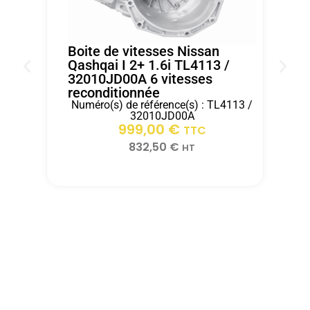
le
boîte
equipe
véhicule
dans
d'ITEM
de
les
AUTO
Boite de vitesses Nissan
notre
15
.
Qashqai I 2+ 1.6i TL4113 /
32010JD00A 6 vitesses
client
jours
reconditionnée
rapidement
après
Numéro(s) de référence(s) : TL4113 /
grace
réception.
B
32010JD00A
2
999,00
€
a
TTC
r
ITEM
832,50
€
HT
AUTO.Merci
pour
votre
professionnalismeZs
automobiles
velaux