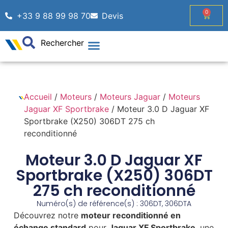
0
+33 9 88 99 98 70
Devis
Rechercher
Accueil
/
Moteurs
/
Moteurs Jaguar
/
Moteurs
Jaguar XF Sportbrake
/ Moteur 3.0 D Jaguar XF
Sportbrake (X250) 306DT 275 ch
reconditionné
Moteur 3.0 D Jaguar XF
Sportbrake (X250) 306DT
275 ch reconditionné
Numéro(s) de référence(s) : 306DT, 306DTA
Découvrez notre
moteur reconditionné en
échange standard
pour
Jaguar XF Sportbrake
, une