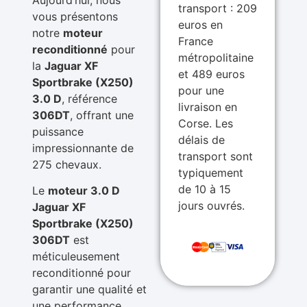
transport : 209
vous présentons
euros en
notre
moteur
France
reconditionné
pour
métropolitaine
la
Jaguar XF
et 489 euros
Sportbrake (X250)
pour une
3.0 D
, référence
livraison en
306DT
, offrant une
Corse. Les
puissance
délais de
impressionnante de
transport sont
275 chevaux.
typiquement
de 10 à 15
Le
moteur 3.0 D
jours ouvrés.
Jaguar XF
Sportbrake (X250)
306DT
est
méticuleusement
reconditionné pour
garantir une qualité et
une performance