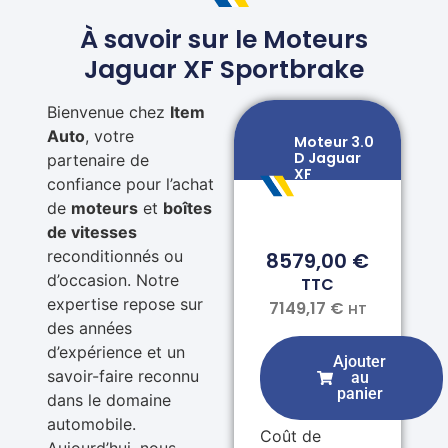
À savoir sur le Moteurs
Jaguar XF Sportbrake
Bienvenue chez
Item
Auto
, votre
Moteur 3.0
D Jaguar
partenaire de
XF
confiance pour l’achat
Sportbrake
306DT 275
de
moteurs
et
boîtes
ch
de vitesses
reconditionnés ou
8579,00
€
d’occasion. Notre
TTC
expertise repose sur
7149,17
€
HT
des années
d’expérience et un
Ajouter
savoir-faire reconnu
au
panier
dans le domaine
automobile.
Coût de
Aujourd’hui, nous