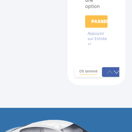
une
option
PASSER
Appuyez
sur Entrée
↵
0% terminé