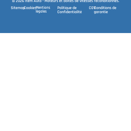
© 2026 Item Auto - Moteurs et boîtes de vitesses reconditionnés.
Sitemap
Cookies
Mentions
Politique de
CGV
Conditions de
légales
Confidentialité
garantie