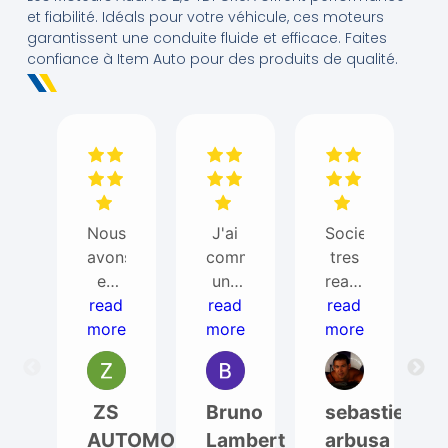
et fiabilité. Idéals pour votre véhicule, ces moteurs
garantissent une conduite fluide et efficace. Faites
confiance à Item Auto pour des produits de qualité.
Nous
J'ai
Societe
avons
commandé
tres
eu
une
reactive
besoin
read
read
bd
read
et
more
de
more
pour
super
more
ITEM
un
avec
AUTO
T5
ses
pour
phase
clients
ZS
Bruno
sebastien
un
1. Je
(envoi
AUTOMOBILES
Lambert
arbusa