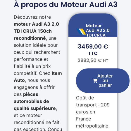
À propos du Moteur Audi A3
Découvrez notre
moteur Audi A3 2,0
Moteur
Audi A3 2,0
TDI CRUA 150ch
TDI CRUA
reconditionné
, une
solution idéale pour
3459,00
€
ceux qui recherchent
TTC
performance et
2882,50
€
HT
fiabilité à un prix
compétitif. Chez
Item
Ajouter
Auto
, nous nous
au
panier
engageons à offrir
des
pièces
Coût de
automobiles de
transport : 209
qualité supérieure
,
euros en
et ce moteur
France
reconditionné ne fait
métropolitaine
pas exception. Conçu