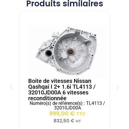
Produits similaires
bonne
Pas
lors
qualité
de
de l
.Je
consigne
'echange
recommande
avant
standart.
a
le
Encore
100%Nous
retour
merci
avons
de
a
pu
votre
toute
réparer
ancienne
l'
le
boîte
equipe
véhicule
dans
d'ITEM
de
les
AUTO
Boite de vitesses Nissan
notre
15
.
Qashqai I 2+ 1.6i TL4113 /
32010JD00A 6 vitesses
client
jours
reconditionnée
rapidement
après
Numéro(s) de référence(s) : TL4113 /
grace
réception.
B
32010JD00A
2
999,00
€
a
TTC
r
ITEM
832,50
€
HT
AUTO.Merci