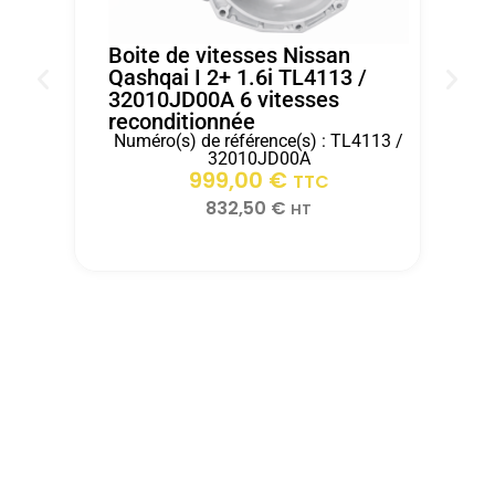
véhicule
dans
d'ITEM
de
les
AUTO
Boite de vitesses Nissan
notre
15
.
Qashqai I 2+ 1.6i TL4113 /
32010JD00A 6 vitesses
client
jours
reconditionnée
rapidement
après
Numéro(s) de référence(s) : TL4113 /
grace
réception.
B
32010JD00A
2
999,00
€
a
TTC
r
ITEM
832,50
€
HT
AUTO.Merci
pour
votre
professionnalismeZs
automobiles
velaux