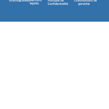
Sitemap
Cookies
Mentions
Politique de
CGV
Conditions de
légales
Confidentialité
garantie