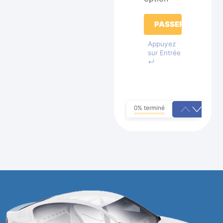
PASSER
Appuyez
sur Entrée
↵
0% terminé