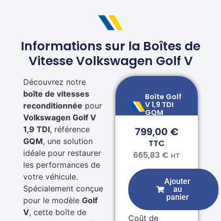
Informations sur la Boîtes de
Vitesse Volkswagen Golf V
Découvrez notre
boîte de vitesses
Boîte Golf
V 1,9 TDI
reconditionnée
pour
GQM
Volkswagen Golf V
1,9 TDI
, référence
799,00
€
GQM
, une solution
TTC
idéale pour restaurer
665,83
€
HT
les performances de
votre véhicule.
Ajouter
Spécialement conçue
au
panier
pour le modèle
Golf
V
, cette boîte de
Coût de