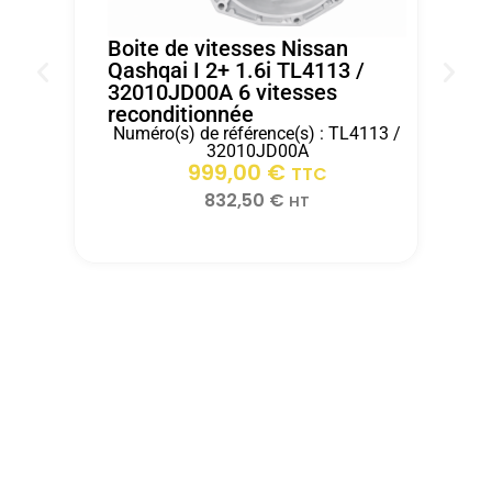
véhicule
dans
d'ITEM
de
les
AUTO
Boite de vitesses Nissan
notre
15
.
Qashqai I 2+ 1.6i TL4113 /
32010JD00A 6 vitesses
client
jours
reconditionnée
rapidement
après
Numéro(s) de référence(s) : TL4113 /
grace
réception.
B
32010JD00A
2
999,00
€
a
TTC
r
ITEM
832,50
€
HT
AUTO.Merci
pour
votre
professionnalismeZs
automobiles
velaux