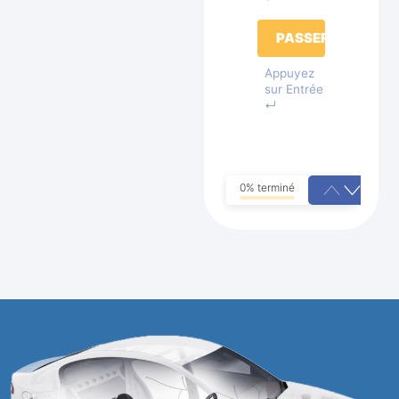
PASSER
Appuyez
sur Entrée
↵
0% terminé