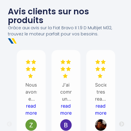
Avis clients sur nos
produits
Grâce aux avis sur la Fiat Bravo II 1.9 D Multijet M32,
trouvez le moteur parfait pour vos besoins.
Nous
J'ai
Societe
avons
commandé
tres
eu
une
reactive
besoin
read
read
bd
read
et
more
de
more
pour
super
more
ITEM
un
avec
AUTO
T5
ses