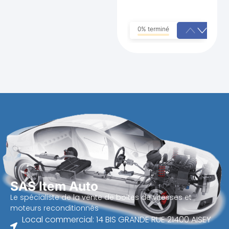
0% terminé
SAS Item Auto
Le spécialiste de la vente de boites de vitesses et
moteurs reconditionnés
Local commercial: 14 BIS GRANDE RUE 21400 AISEY